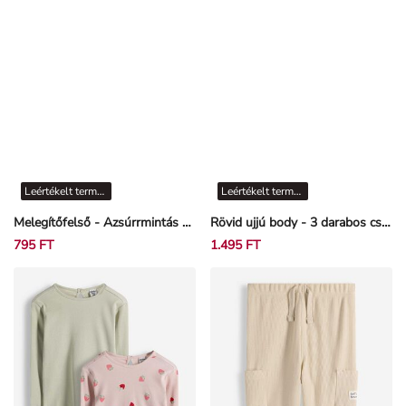
Leértékelt termékek
Leértékelt termékek
Melegítőfelső - Azsúrrmintás - Mentazöld
Rövid ujjú body - 3 darabos csomag
795 FT
1.495 FT