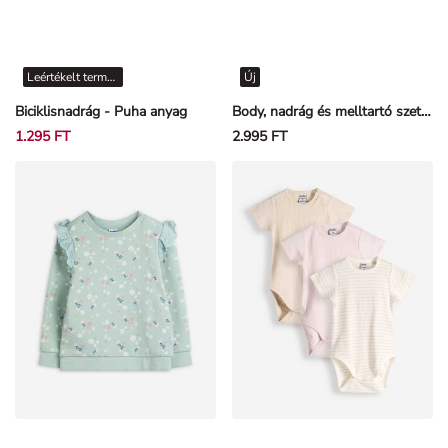
Leértékelt termékek
Új
Biciklisnadrág - Puha anyag
Body, nadrág és melltartó szett - Pamut - Törtfehér
1.295 FT
2.995 FT