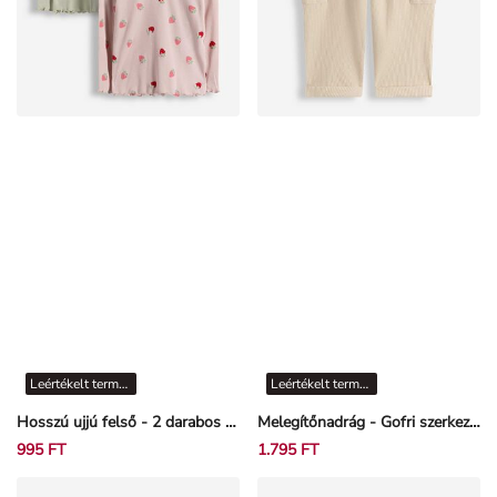
Leértékelt termékek
Leértékelt termékek
Hosszú ujjú felső - 2 darabos csomag
Melegítőnadrág - Gofri szerkezet - Bézs
995 FT
1.795 FT