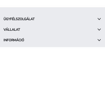
ÜGYFÉLSZOLGÁLAT
VÁLLALAT
INFORMÁCIÓ
© Takko Holding GmbH
HU - Hungary
Promóciós feltételek