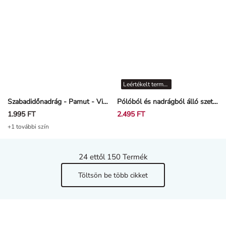
Leértékelt termékek
Szabadidőnadrág - Pamut - Világos rózsaszín
Pólóból és nadrágból álló szett - Feliratos nyomott minta - Törtfehér
1.995 FT
2.495 FT
+1 további szín
24
ettől 150 Termék
Töltsön be több cikket