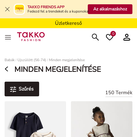
Üzletkereső
TAKKO FRIENDS APP
Az alkalmazáshoz
Fedezd fel a trendeket és a kuponokat
Üzletkereső
Üzletkereső
0
Damen
Babák
Újszülött (56-74)
Minden megjelenítése
/
/
MINDEN MEGJELENÍTÉSE
Szűrés
150 Termék