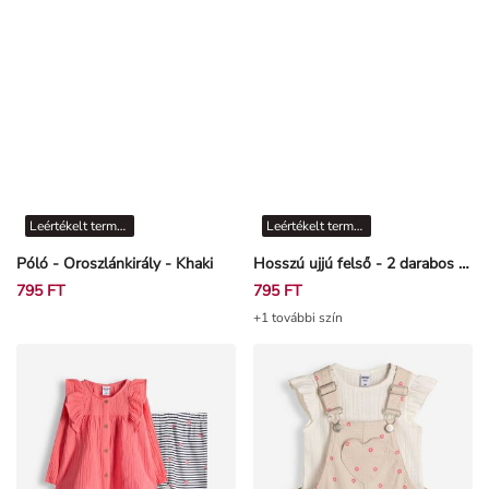
Leértékelt termékek
Leértékelt termékek
Póló - Oroszlánkirály - Khaki
Hosszú ujjú felső - 2 darabos csomag
795 FT
795 FT
+1 további szín