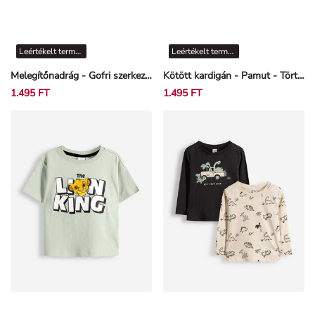
Leértékelt termékek
Leértékelt termékek
Melegítőnadrág - Gofri szerkezet - Világos zöld
Kötött kardigán - Pamut - Törtfehér
1.495 FT
1.495 FT