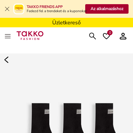
Üzletkereső
TAKKO FRIENDS APP
Az alkalmazáshoz
Fedezd fel a trendeket és a kuponokat
Üzletkereső
Üzletkereső
0
Damen