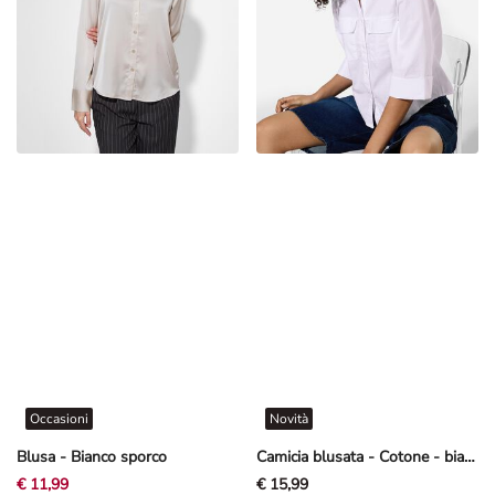
Occasioni
Novità
Blusa - Bianco sporco
Camicia blusata - Cotone - bianco
€ 11,99
€ 15,99
+2 altri colori
+1 altro colore