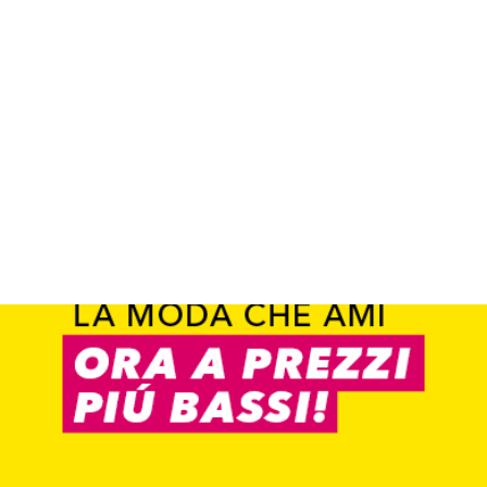
TAKKO FRIENDS APP
Vai all`app
Scopri tendenze e coupon
Trova il negozio
Trova il negozio
Trova il negozio
0