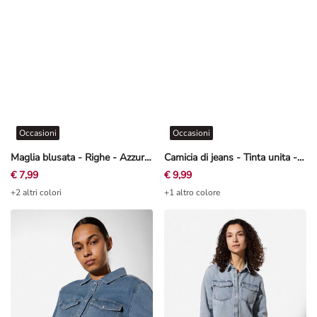
Occasioni
Occasioni
Maglia blusata - Righe - Azzurro
Camicia di jeans - Tinta unita - bianco
€ 7,99
€ 9,99
+2 altri colori
+1 altro colore