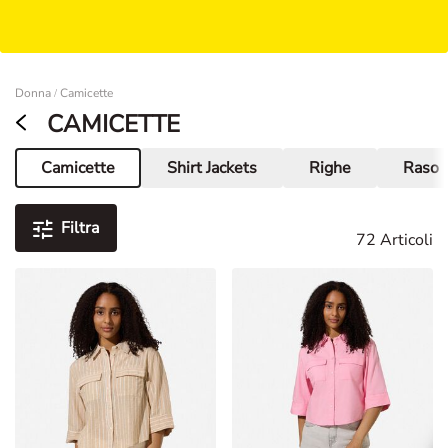
Damen
Donna
Camicette
/
CAMICETTE
Camicette
Shirt Jackets
Righe
Raso
Pagina corrente
Filtra
72 Articoli