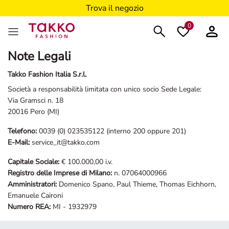
Trova il negozio
0
Note Legali
Takko Fashion Italia S.r.l.
Società a responsabilità limitata con unico socio Sede Legale:
Via Gramsci n. 18
20016 Pero (MI)
Telefono:
0039 (0) 023535122 (interno 200 oppure 201)
E-Mail:
service_it@takko.com
Capitale Sociale:
€ 100.000,00 i.v.
Registro delle Imprese di Milano:
n. 07064000966
Amministratori:
Domenico Spano, Paul Thieme, Thomas Eichhorn,
Emanuele Caironi
Numero REA:
MI - 1932979