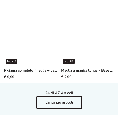
Novità
Novità
Pigiama completo (maglia + pantaloni) - Stampa allover - Menta
Maglia a manica lunga - Base - bianco
€ 9,99
€ 2,99
24
di 47 Articoli
Carica più articoli