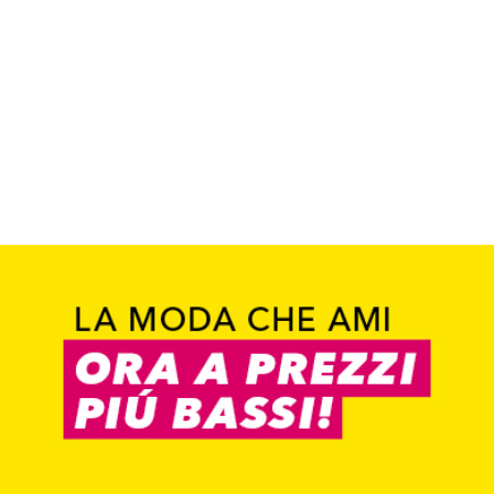
Trova il negozio
TAKKO FRIENDS APP
Vai all`app
Scopri tendenze e coupon
Trova il negozio
Trova il negozio
0