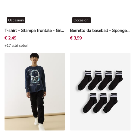
Occasioni
Occasioni
T-shirt - Stampa frontale - Grigio chiaro
Berretto da baseball - SpongeBob SquarePants - Nero
€ 2,49
€ 3,99
+17 altri colori