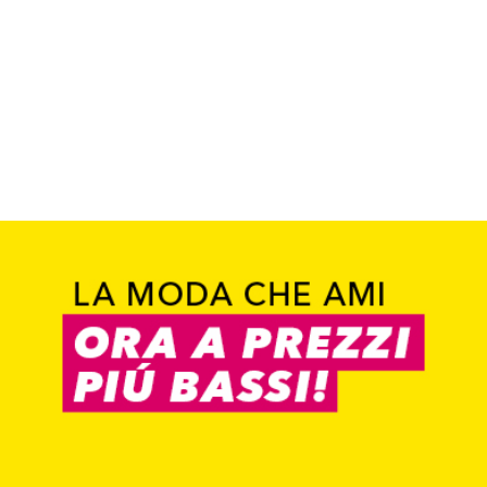
Trova il negozio
TAKKO FRIENDS APP
Vai all`app
Scopri tendenze e coupon
Trova il negozio
Trova il negozio
0