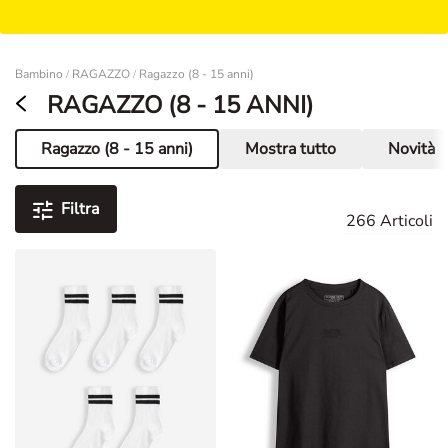
Damen
Bambino
RAGAZZO
Ragazzo (8 - 15 anni)
/
/
RAGAZZO (8 - 15 ANNI)
Ragazzo (8 - 15 anni)
Mostra tutto
Novità
Pagina corrente
Filtra
266 Articoli