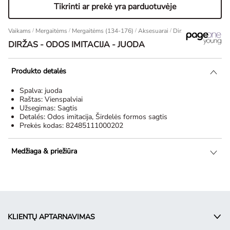
Tikrinti ar prekė yra parduotuvėje
Vaikams
/
Mergaitėms
/
Mergaitėms (134-176)
/
Aksesuarai
Diržas - Odos imitaci
DIRŽAS - ODOS IMITACIJA - JUODA
Produkto detalės
Spalva:
juoda
Raštas:
Vienspalviai
Užsegimas:
Sagtis
Detalés:
Odos imitacija, Širdelės formos sagtis
Prekės kodas:
82485111000202
Medžiaga & priežiūra
KLIENTŲ APTARNAVIMAS