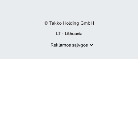
© Takko Holding GmbH
LT - Lithuania
Reklamos sąlygos
Produktas nebepasiekiamas
Atsiprašome, bet produktas, kurio ieškote, nebėra mūsų pasiūly