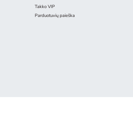
Takko VIP
Parduotuvių paieška
Produktas nebepasiekiamas
Atsiprašome, bet produktas, kurio ieškote, nebėra mūsų pasiūly