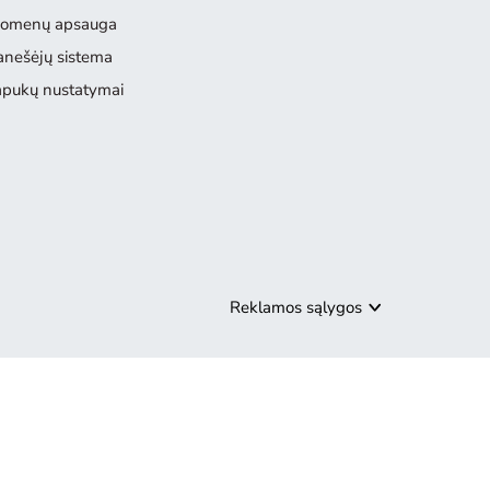
omenų apsauga
anešėjų sistema
apukų nustatymai
Reklamos sąlygos