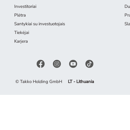
Investitoriai
Du
Plėtra
Pr
Santykiai su investuotojais
Sl
Tiekėjai
Karjera
© Takko Holding GmbH
LT - Lithuania
me. Įkvėpkite iš dabartinės kolekcijos.