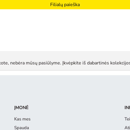
Filialų paieška
ote, nebėra mūsų pasiūlyme. Įkvėpkite iš dabartinės kolekcijos
ĮMONĖ
IN
Kas mes
Tei
Spauda
Ati