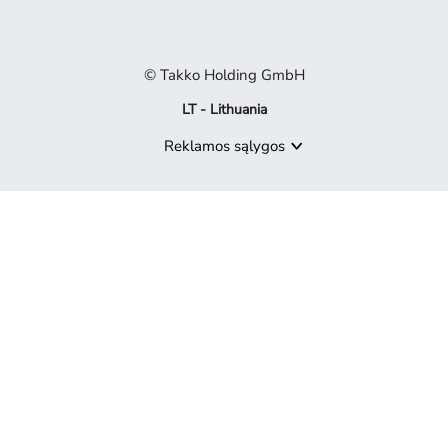
© Takko Holding GmbH
LT - Lithuania
Reklamos sąlygos
Produktas nebepasiekiamas
Atsiprašome, bet produktas, kurio ieškote, nebėra mūsų pasiūly