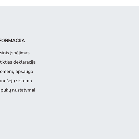
FORMACIJA
sinis įspėjimas
tikties deklaracija
omenų apsauga
anešėjų sistema
apukų nustatymai