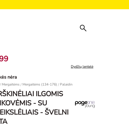
,99
Dydžių lentelė
kės nėra
/
Mergaitėms
/
Mergaitėms (134-176)
/
Palaidinės, marškinėliai ir marškiniai
Marškin
ŠKINĖLIAI ILGOMIS
KOVĖMIS - SU
EIKSLĖLIAIS - ŠVELNI
TA