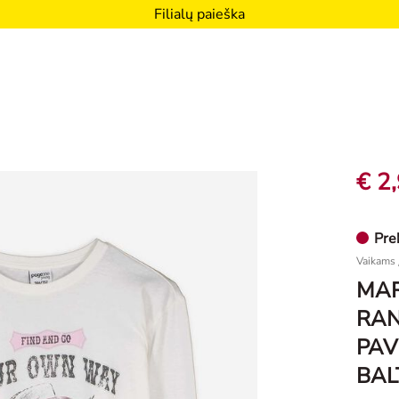
Filialų paieška
€ 2
Pre
Vaikams
MAR
RAN
PAV
BAL