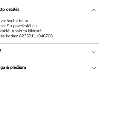
to detalės
lva:
švelni balta
tas:
Su paveikslėliais
kaklė:
Apskrita iškirptė
kės kodas:
82352111040708
ė
ga & priežiūra