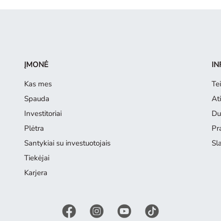
ĮMONĖ
IN
Kas mes
Tei
Spauda
Ati
Investitoriai
Du
Plėtra
Pr
Santykiai su investuotojais
Sl
Tiekėjai
Karjera