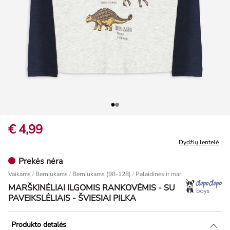
€ 4,99
Dydžių lentelė
Prekės nėra
Vaikams
/
Berniukams
/
Berniukams (98-128)
/
Palaidinės ir marškinėliai
Marškinė
MARŠKINĖLIAI ILGOMIS RANKOVĖMIS - SU
PAVEIKSLĖLIAIS - ŠVIESIAI PILKA
Produkto detalės