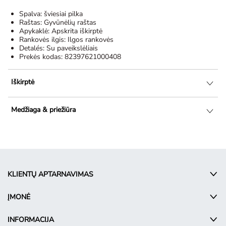
Spalva:
šviesiai pilka
Raštas:
Gyvūnėlių raštas
Apykaklė:
Apskrita iškirptė
Rankovės ilgis:
Ilgos rankovės
Detalés:
Su paveikslėliais
Prekės kodas:
82397621000408
Iškirptė
Medžiaga & priežiūra
KLIENTŲ APTARNAVIMAS
ĮMONĖ
INFORMACIJA