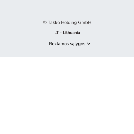
© Takko Holding GmbH
LT - Lithuania
Reklamos sąlygos
Produktas nebepasiekiamas
Atsiprašome, bet produktas, kurio ieškote, nebėra mūsų pasiūly