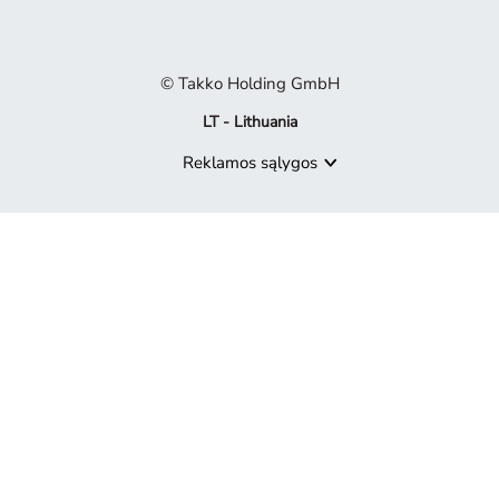
© Takko Holding GmbH
LT - Lithuania
Reklamos sąlygos
Produktas nebepasiekiamas
Atsiprašome, bet produktas, kurio ieškote, nebėra mūsų pasiūly