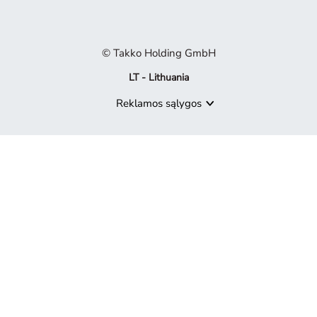
© Takko Holding GmbH
LT - Lithuania
Reklamos sąlygos
Produktas nebepasiekiamas
Atsiprašome, bet produktas, kurio ieškote, nebėra mūsų pasiūly