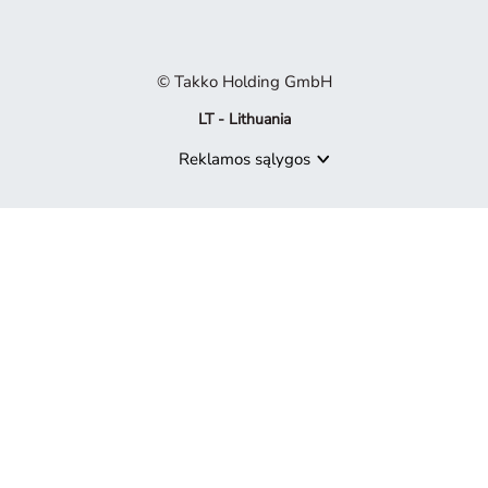
© Takko Holding GmbH
LT - Lithuania
Reklamos sąlygos
Produktas nebepasiekiamas
Atsiprašome, bet produktas, kurio ieškote, nebėra mūsų pasiūly