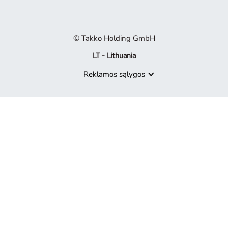
© Takko Holding GmbH
LT - Lithuania
Reklamos sąlygos
Produktas nebepasiekiamas
Atsiprašome, bet produktas, kurio ieškote, nebėra mūsų pasiūly