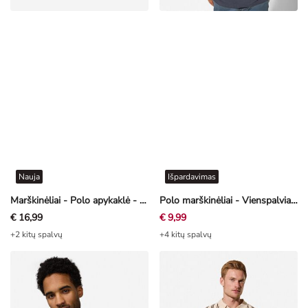
Nauja
Išpardavimas
Marškinėliai - Polo apykaklė - melynas
Polo marškinėliai - Vienspalviai - tamsiai mėlyna
€ 16,99
€ 9,99
+2 kitų spalvų
+4 kitų spalvų