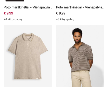
Polo marškinėliai - Vienspalviai - baltas
Polo marškinėliai - Vienspalviai - šviesiai mėlyna
€ 9,99
€ 9,99
+4 kitų spalvų
+8 kitų spalvų