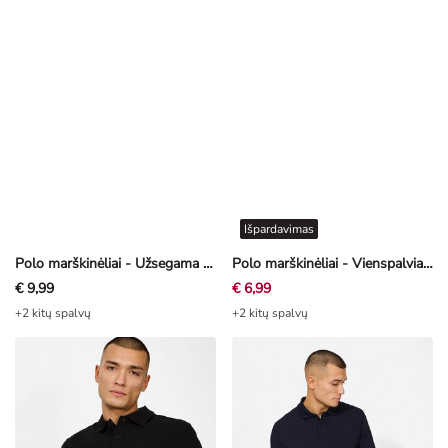
Išpardavimas
Polo marškinėliai - Užsegama sagomis - tamsi turkio
Polo marškinėliai - Vienspalviai - rožinė
€ 9,99
€ 6,99
+2 kitų spalvų
+2 kitų spalvų