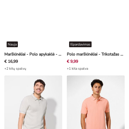
Nauja
Išpardavimas
Marškinėliai - Polo apykaklė - pilkšvai rusva
Polo marškinėliai - Trikotažas - rudas
€ 16,99
€ 9,99
+2 kitų spalvų
+1 kita spalva