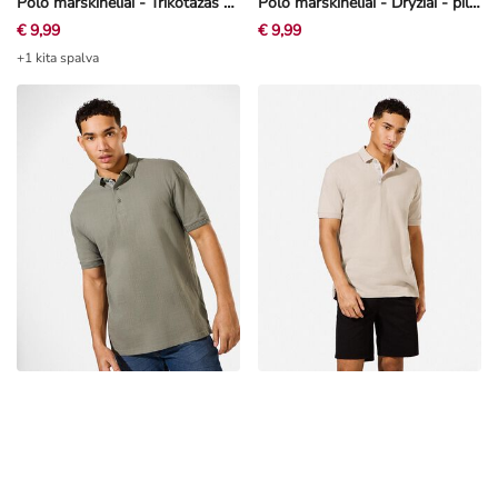
Polo marškinėliai - Trikotažas - melynas
Polo marškinėliai - Dryžiai - pilkšvai rusva
€ 9,99
€ 9,99
+1 kita spalva