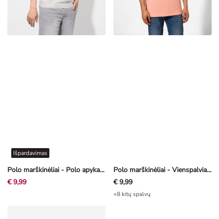
Išpardavimas
Polo marškinėliai - Polo apykaklė - smėlinė
Polo marškinėliai - Vienspalviai - oranžinė
€ 9,99
€ 9,99
+8 kitų spalvų