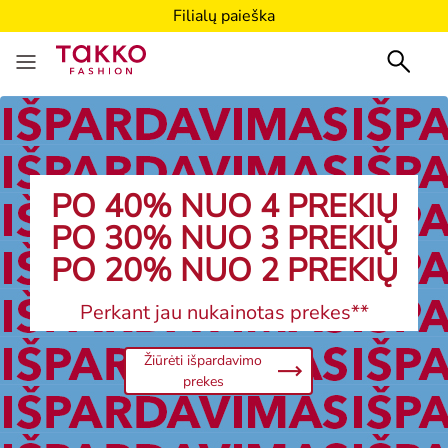
Filialų paieška
PO 40% NUO 4 PREKIŲ
PO 30% NUO 3 PREKIŲ
PO 20% NUO 2 PREKIŲ
Perkant jau nukainotas prekes**
Žiūrėti išpardavimo
prekes