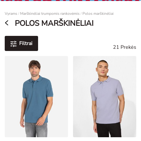
Moterims
Vyrams
Marškinėliai trumpomis rankovėmis
Polos marškinėliai
/
/
POLOS MARŠKINĖLIAI
Filtrai
21 Prekės