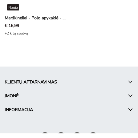
Nauja
Marškinėliai - Polo apykaklė - tamsiai pilka
€ 16,99
+2 kitų spalvų
KLIENTŲ APTARNAVIMAS
ĮMONĖ
INFORMACIJA