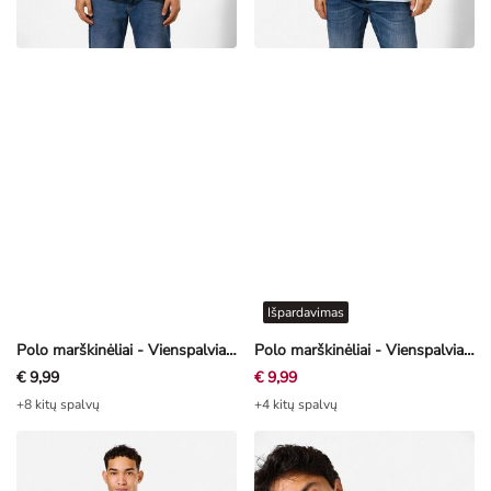
Išpardavimas
Polo marškinėliai - Vienspalviai - žalsvai gelsva
Polo marškinėliai - Vienspalviai - šviesiai mėlyna
€ 9,99
€ 9,99
+8 kitų spalvų
+4 kitų spalvų