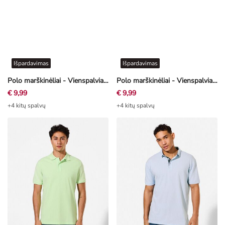
Išpardavimas
Išpardavimas
Polo marškinėliai - Vienspalviai - chaki
Polo marškinėliai - Vienspalviai - smėlinė
€ 9,99
€ 9,99
+4 kitų spalvų
+4 kitų spalvų