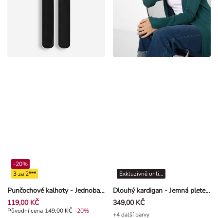
-20%
3 za 2***
Exkluzivně online
Punčochové kalhoty - Jednobarevné - Černá
Dlouhý kardigan - Jemná pletenina - Petrolejová
119,00 KČ
349,00 KČ
Původní cena 149,00 Kč, Sleva -20%
Původní cena
149,00 KČ
-20%
+4 další barvy