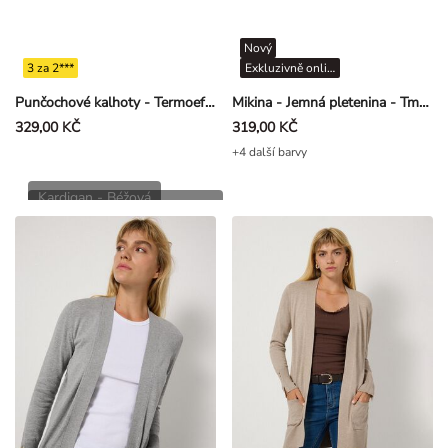
Nový
3 za 2***
Exkluzivně online
Punčochové kalhoty - Termoefekt
Mikina - Jemná pletenina - Tmavě červená
329,00 KČ
319,00 KČ
+4 další barvy
Kardigan - Béžová
Pletená sukně - Tmavě šedá
449,00 Kč
399,00 Kč