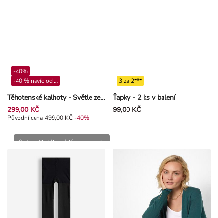
-40%
-40 % navíc od 4**
3 za 2***
Těhotenské kalhoty - Světle zelená
Ťapky - 2 ks v balení
299,00 KČ
99,00 KČ
Původní cena 499,00 Kč, Sleva -40%
Původní cena
499,00 KČ
-40%
Šaty - Rolákový límec - seda
499,00 Kč