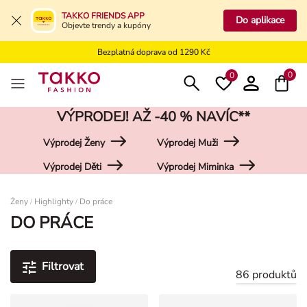
Bezplatné vrácení na kamennou prodejnu
TAKKO FRIENDS APP
Do aplikace
Objevte trendy a kupóny
Doprava zdarma do vaší pobočky od 499 Kč
Bezplatná doprava od 1290 Kč
Bezplatné vrácení na kamennou prodejnu
0
0
VÝPRODEJ! AŽ -40 % NAVÍC**
Výprodej Ženy
Výprodej Muži
Výprodej Děti
Výprodej Miminka
Damen
Ženy
Highlighty
Do práce
/
/
DO PRÁCE
Filtrovat
86 produktů