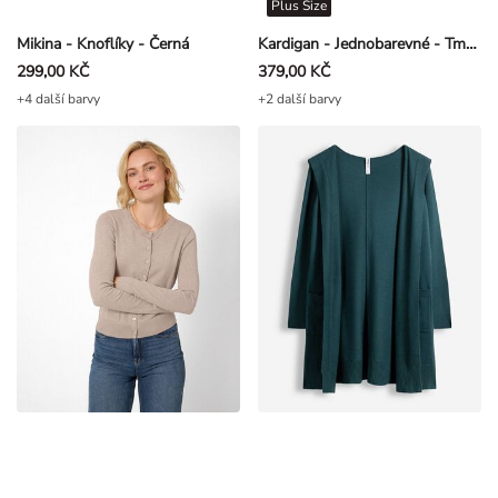
Plus Size
Mikina - Knoflíky - Černá
Kardigan - Jednobarevné - Tmavě šedá
299,00 KČ
379,00 KČ
+4 další barvy
+2 další barvy