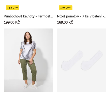
3 za 2***
3 za 2***
Punčochové kalhoty - Termoefekt - Černá
Nízké ponožky - 7 ks v balení - Smetanová
199,00 KČ
169,00 KČ