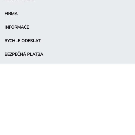
FIRMA
INFORMACE
RYCHLE ODESLAT
BEZPEČNÁ PLATBA
© Takko Holding GmbH
CS - Czechia
Podmínky propagace