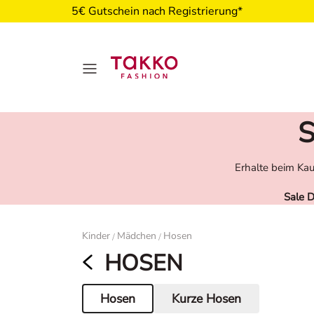
5€ Gutschein nach Registrierung*
S
Erhalte beim Kau
Sale 
Damen
Kinder
Mädchen
Hosen
/
/
HOSEN
Hosen
Kurze Hosen
Aktuelle Seite