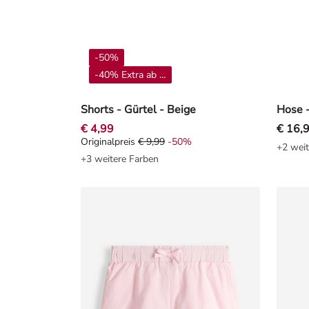
-50%
-40% Extra ab 4**
Shorts - Gürtel - Beige
Hose -
€ 4,99
€ 16,
Originalpreis
€ 9,99
-50%
Originalpreis € 9,99, Rabat -50%
+2 weit
+3 weitere Farben