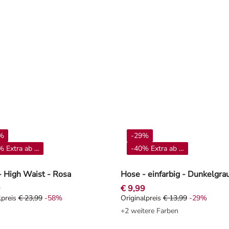
%
-29%
 Extra ab 4**
-40% Extra ab 4**
- High Waist - Rosa
Hose - einfarbig - Dunkelgra
9
€ 9,99
lpreis
€ 23,99
-58%
Originalpreis
€ 13,99
-29%
alpreis € 23,99, Rabat -58%
Originalpreis € 13,99, Rabat -
+2 weitere Farben