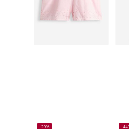
-29%
-44