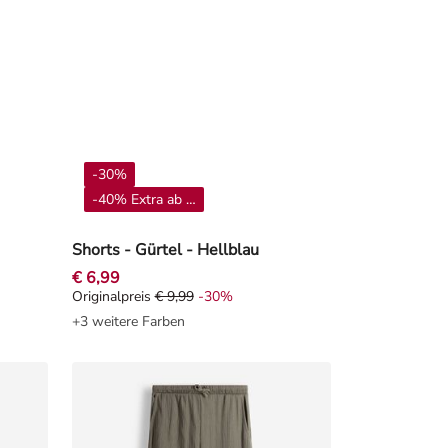
-30%
-40% Extra ab 4**
Shorts - Gürtel - Hellblau
€ 6,99
Originalpreis
€ 9,99
-30%
0%
Originalpreis € 9,99, Rabat -30%
+3 weitere Farben