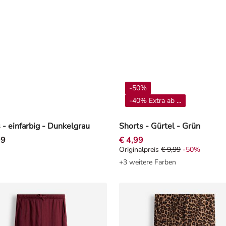
-50%
-40% Extra ab 4**
 - einfarbig - Dunkelgrau
Shorts - Gürtel - Grün
99
€ 4,99
Originalpreis
€ 9,99
-50%
Originalpreis € 9,99, Rabat -5
+3 weitere Farben