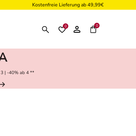
Kostenfreie Lieferung ab 49,99€
0
0
RA
 3 | -40% ab 4 **