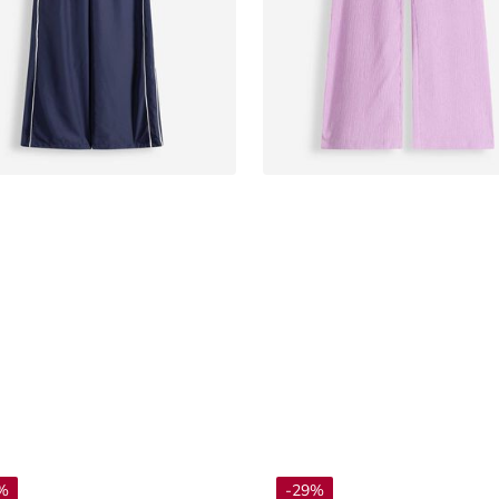
%
-29%