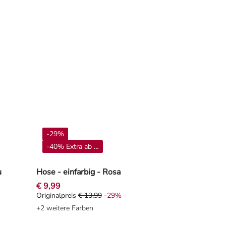
-29%
-40% Extra ab 4**
u
Hose - einfarbig - Rosa
€ 9,99
Originalpreis
€ 13,99
-29%
29%
Originalpreis € 13,99, Rabat -29%
+2 weitere Farben