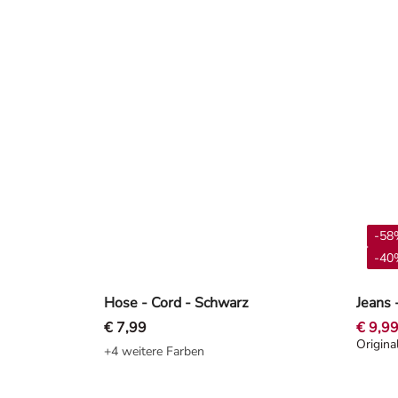
-58
-40%
Hose - Cord - Schwarz
Jeans 
€ 7,99
€ 9,9
Origina
Origin
+4 weitere Farben