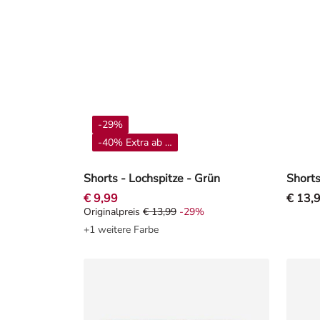
-29%
-40% Extra ab 4**
Shorts - Lochspitze - Grün
Shorts
€ 9,99
€ 13,
Originalpreis
€ 13,99
-29%
Originalpreis € 13,99, Rabat -29%
+1 weitere Farbe