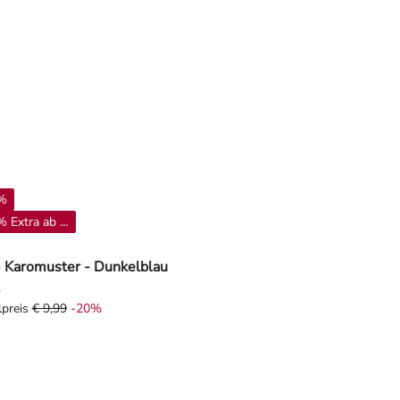
%
 Extra ab 4**
 Karomuster - Dunkelblau
9
lpreis
€ 9,99
-20%
lpreis € 9,99, Rabat -20%