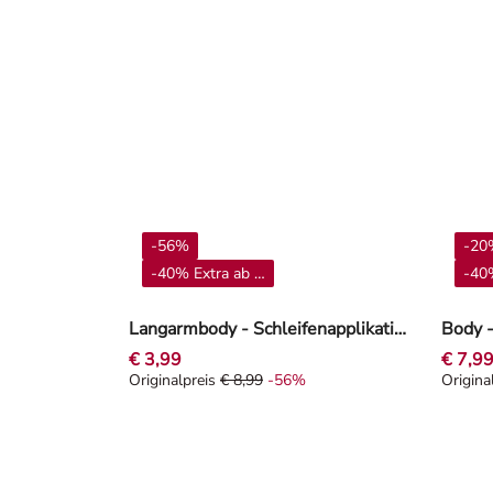
-56%
-20
-40% Extra ab 4**
-40%
Langarmbody - Schleifenapplikation - Off-White
Body -
€ 3,99
€ 7,9
Originalpreis
€ 8,99
-56%
Origina
Originalpreis € 8,99, Rabat -56%
Origina