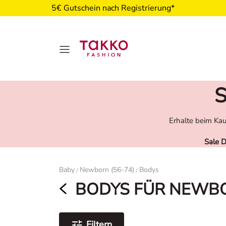
5€ Gutschein nach Registrierung*
S
Erhalte beim Kau
Sale 
Damen
Baby
Newborn (56-74)
Bodys
/
/
BODYS FÜR NEWB
Filtern