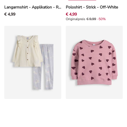
Langarmshirt - Applikation - Rosa
Poloshirt - Strick - Off-White
€ 4,99
€ 4,99
Originalpreis € 9,99, Rabat -50%
Originalpreis
€ 9,99
-50%