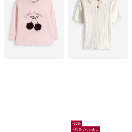
-50%
-40% Extra ab 4**