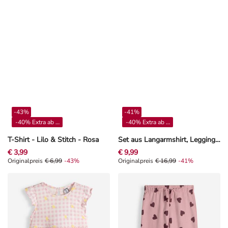
-43%
-41%
-40% Extra ab 4**
-40% Extra ab 4**
T-Shirt - Lilo & Stitch - Rosa
Set aus Langarmshirt, Leggings und Lätzchen - Winnie Puuh - Beige
€ 3,99
€ 9,99
Originalpreis € 6,99, Rabat -43%
Originalpreis
€ 6,99
-43%
Originalpreis € 16,99, Rabat -41%
Originalpreis
€ 16,99
-41%