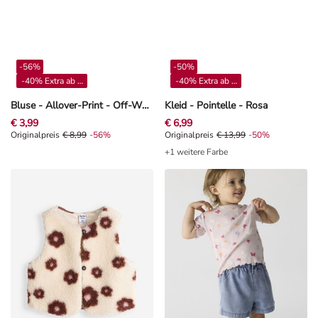
-56%
-50%
-40% Extra ab 4**
-40% Extra ab 4**
Bluse - Allover-Print - Off-White
Kleid - Pointelle - Rosa
€ 3,99
€ 6,99
Originalpreis € 8,99, Rabat -56%
Originalpreis
€ 8,99
-56%
Originalpreis € 13,99, Rabat -50%
Originalpreis
€ 13,99
-50%
+1 weitere Farbe