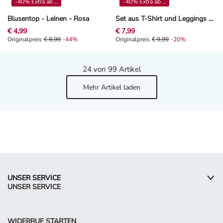
-40% Extra ab 4**
-40% Extra ab 4**
Blusentop - Leinen - Rosa
Set aus T-Shirt und Leggings - Allover-Print - Orange
€ 4,99
€ 7,99
Originalpreis € 8,99, Rabat -44%
Originalpreis
€ 8,99
-44%
Originalpreis € 9,99, Rabat -20%
Originalpreis
€ 9,99
-20%
24
von 99 Artikel
Mehr Artikel laden
UNSER SERVICE
UNSER SERVICE
WIDERRUF STARTEN