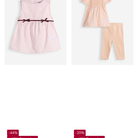
-44%
-20%