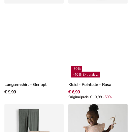
-50%
-40% Extra ab 4**
Langarmshirt - Gerippt
Kleid - Pointelle - Rosa
€ 9,99
€ 6,99
Originalpreis € 13,99, Rabat -50%
Originalpreis
€ 13,99
-50%