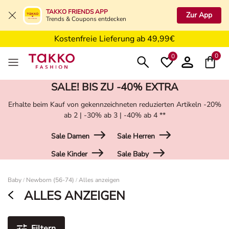
Kostenfreie Retoure in der Filiale
TAKKO FRIENDS APP
Zur App
Trends & Coupons entdecken
Kostenfreie Lieferung ab 49,99€
5€ Gutschein nach Registrierung*
0
0
SALE! BIS ZU -40% EXTRA
Erhalte beim Kauf von gekennzeichneten reduzierten Artikeln -20%
ab 2 | -30% ab 3 | -40% ab 4 **
Sale Damen
Sale Herren
Sale Kinder
Sale Baby
Damen
Baby
Newborn (56-74)
Alles anzeigen
/
/
ALLES ANZEIGEN
Filtern