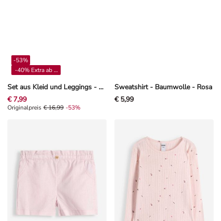
-53%
-40% Extra ab 4**
Set aus Kleid und Leggings - Musselin - Off-White
Sweatshirt - Baumwolle - Rosa
€ 7,99
€ 5,99
Originalpreis € 16,99, Rabat -53%
Originalpreis
€ 16,99
-53%