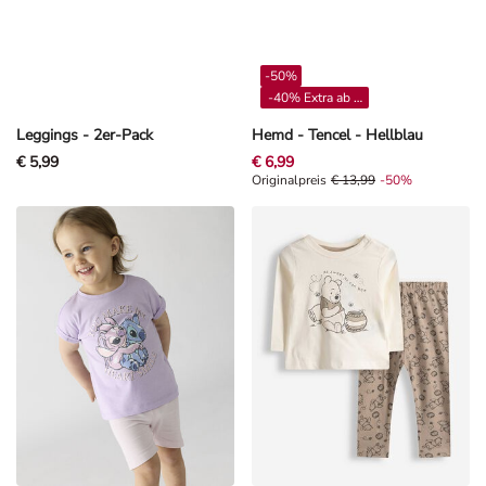
-50%
-40% Extra ab 4**
Leggings - 2er-Pack
Hemd - Tencel - Hellblau
€ 5,99
€ 6,99
Originalpreis € 13,99, Rabat -50%
Originalpreis
€ 13,99
-50%