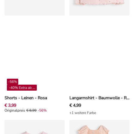
-56%
-40% Extra ab 4**
Shorts - Leinen - Rosa
Langarmshirt - Baumwolle - Rosa
€ 3,99
€ 4,99
Originalpreis € 8,99, Rabat -56%
Originalpreis
€ 8,99
-56%
+1 weitere Farbe