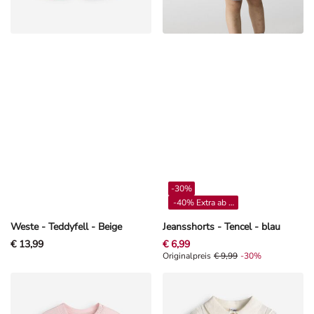
-30%
-40% Extra ab 4**
Weste - Teddyfell - Beige
Jeansshorts - Tencel - blau
€ 13,99
€ 6,99
Originalpreis € 9,99, Rabat -30%
Originalpreis
€ 9,99
-30%