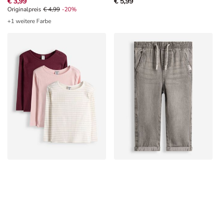
€ 3,99
€ 5,99
Originalpreis € 4,99, Rabat -20%
Originalpreis
€ 4,99
-20%
+1 weitere Farbe