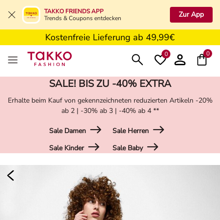
5€ Gutschein nach Registrierung*
TAKKO FRIENDS APP
Zur App
Trends & Coupons entdecken
Kostenfreie Retoure in der Filiale
Kostenfreie Lieferung ab 49,99€
5€ Gutschein nach Registrierung*
0
0
SALE! BIS ZU -40% EXTRA
Erhalte beim Kauf von gekennzeichneten reduzierten Artikeln -20%
ab 2 | -30% ab 3 | -40% ab 4 **
Sale Damen
Sale Herren
Sale Kinder
Sale Baby
Damen