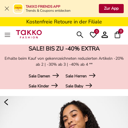
5€ Gutschein nach Registrierung*
TAKKO FRIENDS APP
Zur App
Trends & Coupons entdecken
Kostenfreie Lieferung ab 19,99€ in Deine Filiale
Kostenfreie Retoure in der Filiale
5€ Gutschein nach Registrierung*
0
0
SALE! BIS ZU -40% EXTRA
Erhalte beim Kauf von gekennzeichneten reduzierten Artikeln -20%
ab 2 | -30% ab 3 | -40% ab 4 **
Sale Damen
Sale Herren
Sale Kinder
Sale Baby
Damen