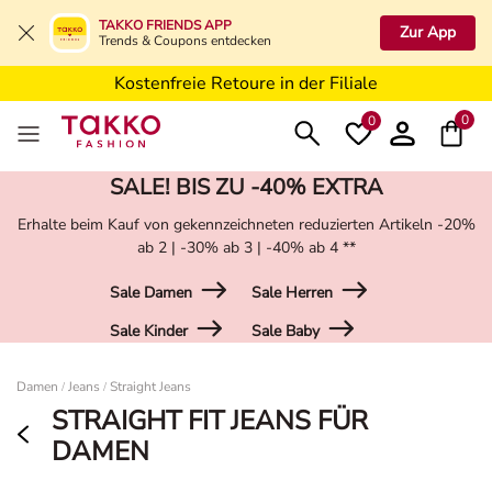
5€ Gutschein nach Registrierung*
TAKKO FRIENDS APP
Zur App
Trends & Coupons entdecken
Kostenfreie Lieferung ab 19,99€ in Deine Filiale
Kostenfreie Retoure in der Filiale
5€ Gutschein nach Registrierung*
0
0
SALE! BIS ZU -40% EXTRA
Erhalte beim Kauf von gekennzeichneten reduzierten Artikeln -20%
ab 2 | -30% ab 3 | -40% ab 4 **
Sale Damen
Sale Herren
Sale Kinder
Sale Baby
Damen
Damen
Jeans
Straight Jeans
/
/
STRAIGHT FIT JEANS FÜR
DAMEN