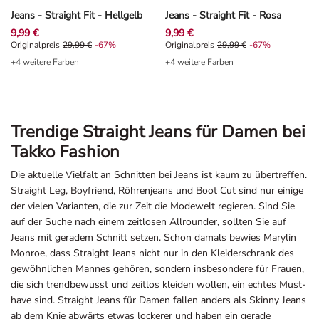
Jeans - Straight Fit - Hellgelb
Jeans - Straight Fit - Rosa
9,99 €
9,99 €
Originalpreis 29,99 €, Rabat -67%
Originalpreis
29,99 €
-67%
Originalpreis 29,99 €, Rabat -67%
Originalpreis
29,99 €
-67%
+4 weitere Farben
+4 weitere Farben
Trendige Straight Jeans für Damen bei
Takko Fashion
Die aktuelle Vielfalt an Schnitten bei Jeans ist kaum zu übertreffen.
Straight Leg, Boyfriend, Röhrenjeans und Boot Cut sind nur einige
der vielen Varianten, die zur Zeit die Modewelt regieren. Sind Sie
auf der Suche nach einem zeitlosen Allrounder, sollten Sie auf
Jeans mit geradem Schnitt setzen. Schon damals bewies Marylin
Monroe, dass Straight Jeans nicht nur in den Kleiderschrank des
gewöhnlichen Mannes gehören, sondern insbesondere für Frauen,
die sich trendbewusst und zeitlos kleiden wollen, ein echtes Must-
have sind. Straight Jeans für Damen fallen anders als Skinny Jeans
ab dem Knie abwärts etwas lockerer und haben ein gerade