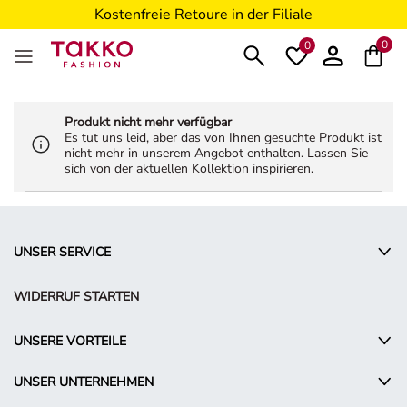
Kostenfreie Retoure in der Filiale
5€ Gutschein nach Registrierung*
0
0
Produkt nicht mehr verfügbar
Es tut uns leid, aber das von Ihnen gesuchte Produkt ist
nicht mehr in unserem Angebot enthalten. Lassen Sie
sich von der aktuellen Kollektion inspirieren.
UNSER SERVICE
WIDERRUF STARTEN
UNSERE VORTEILE
UNSER UNTERNEHMEN