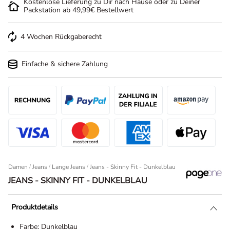
Kostenlose Lieferung zu Dir nach Hause oder zu Deiner
Packstation ab 49,99€ Bestellwert
4 Wochen Rückgaberecht
Einfache & sichere Zahlung
Damen
/
Jeans
/
Lange Jeans
Jeans - Skinny Fit - Dunkelblau
JEANS - SKINNY FIT - DUNKELBLAU
Produktdetails
Farbe:
Dunkelblau