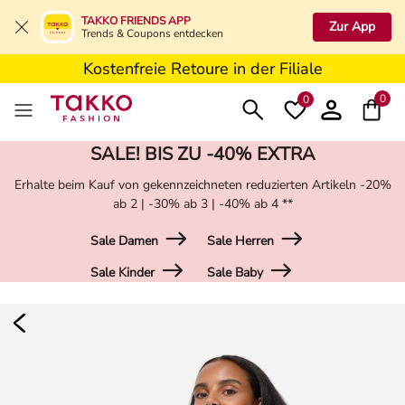
5€ Gutschein nach Registrierung*
TAKKO FRIENDS APP
Zur App
Trends & Coupons entdecken
Kostenfreie Lieferung ab 19,99€ in Deine Filiale
Kostenfreie Retoure in der Filiale
5€ Gutschein nach Registrierung*
0
0
SALE! BIS ZU -40% EXTRA
Erhalte beim Kauf von gekennzeichneten reduzierten Artikeln -20%
ab 2 | -30% ab 3 | -40% ab 4 **
Sale Damen
Sale Herren
Sale Kinder
Sale Baby
Damen