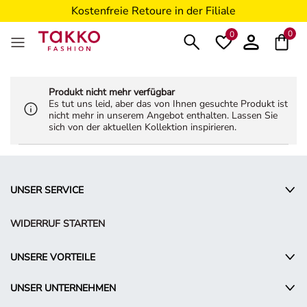
Kostenfreie Retoure in der Filiale
5€ Gutschein nach Registrierung*
0
0
Produkt nicht mehr verfügbar
Es tut uns leid, aber das von Ihnen gesuchte Produkt ist
nicht mehr in unserem Angebot enthalten. Lassen Sie
sich von der aktuellen Kollektion inspirieren.
UNSER SERVICE
WIDERRUF STARTEN
UNSERE VORTEILE
UNSER UNTERNEHMEN