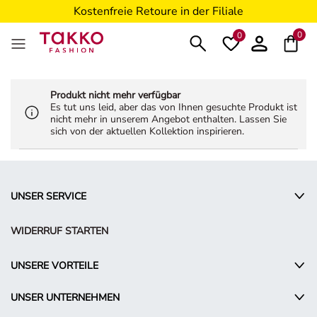
Kostenfreie Retoure in der Filiale
5€ Gutschein nach Registrierung*
0
0
Produkt nicht mehr verfügbar
Es tut uns leid, aber das von Ihnen gesuchte Produkt ist
nicht mehr in unserem Angebot enthalten. Lassen Sie
sich von der aktuellen Kollektion inspirieren.
UNSER SERVICE
WIDERRUF STARTEN
UNSERE VORTEILE
UNSER UNTERNEHMEN