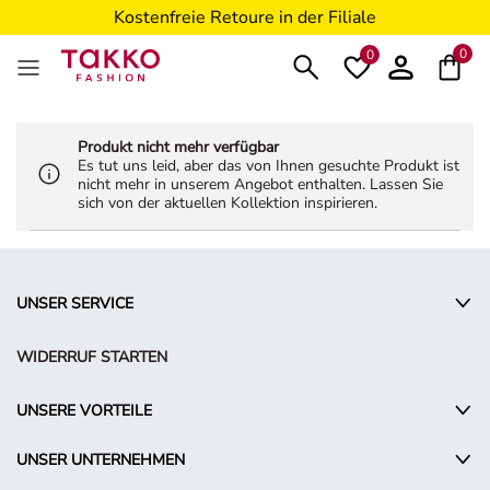
Kostenfreie Retoure in der Filiale
5€ Gutschein nach Registrierung*
0
0
Produkt nicht mehr verfügbar
Es tut uns leid, aber das von Ihnen gesuchte Produkt ist
nicht mehr in unserem Angebot enthalten. Lassen Sie
sich von der aktuellen Kollektion inspirieren.
UNSER SERVICE
WIDERRUF STARTEN
UNSERE VORTEILE
UNSER UNTERNEHMEN