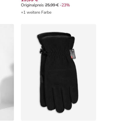
Originalpreis
25,99 €
-23%
Originalpreis 25,99 €, Rabat -23%
+1 weitere Farbe