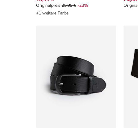
Originalpreis
25,99 €
-23%
Origina
Originalpreis 25,99 €, Rabat -23%
Origin
+1 weitere Farbe