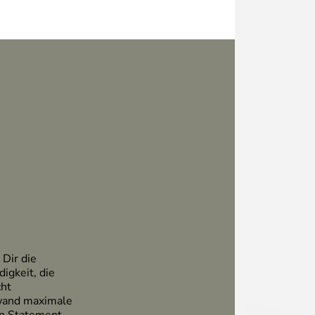
 Dir die
igkeit, die
cht
wand maximale