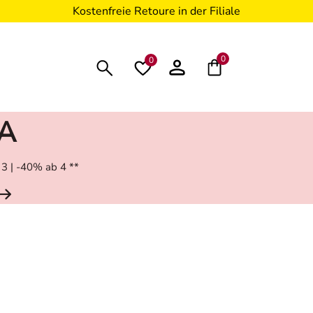
Kostenfreie Retoure in der Filiale
0
0
RA
 3 | -40% ab 4 **