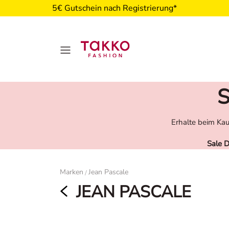
5€ Gutschein nach Registrierung*
S
Erhalte beim Kau
Sale 
Damen
Marken
Jean Pascale
/
JEAN PASCALE