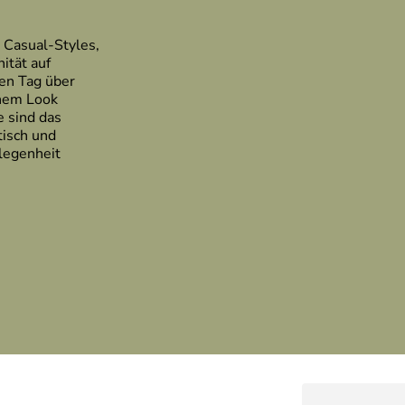
 Casual-Styles,
nität auf
zen Tag über
inem Look
e sind das
tisch und
elegenheit