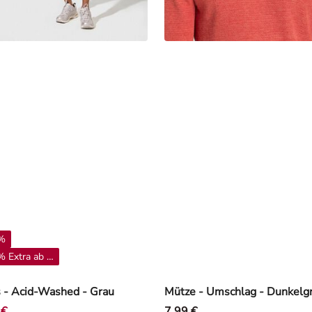
%
 Extra ab 4**
 - Acid-Washed - Grau
Mütze - Umschlag - Dunkelg
 €
7,99 €