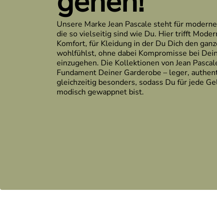
gehen!
Unsere Marke Jean Pascale steht für moderne
die so vielseitig sind wie Du. Hier trifft Moder
Komfort, für Kleidung in der Du Dich den gan
wohlfühlst, ohne dabei Kompromisse bei De
einzugehen. Die Kollektionen von Jean Pascal
Fundament Deiner Garderobe – leger, authen
gleichzeitig besonders, sodass Du für jede G
modisch gewappnet bist.