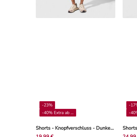
-23%
-17
-40% Extra ab 4**
-40%
Shorts - Knopfverschluss - Dunkelblau
Shorts
19,99 €
24,99