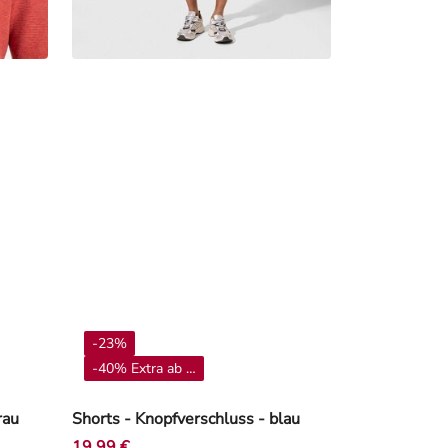
-23%
-40% Extra ab 4**
rau
Shorts - Knopfverschluss - blau
19,99 €