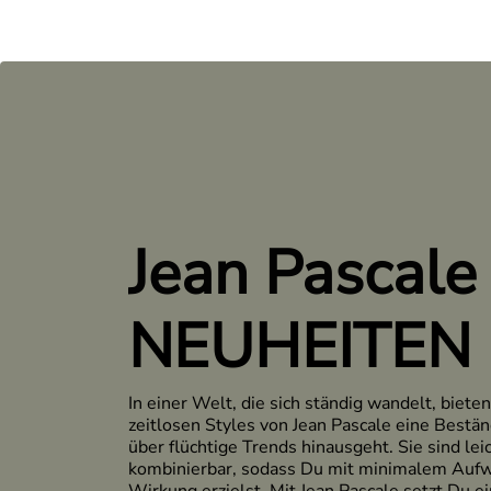
Jean Pascale
NEUHEITEN
In einer Welt, die sich ständig wandelt, bieten
zeitlosen Styles von Jean Pascale eine Beständ
über flüchtige Trends hinausgeht. Sie sind lei
kombinierbar, sodass Du mit minimalem Auf