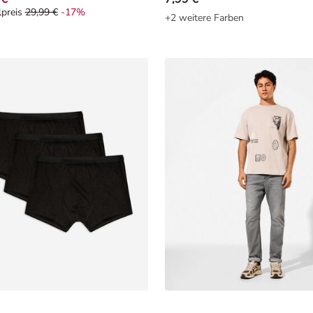
lpreis
29,99 €
-17%
alpreis 29,99 €, Rabat -17%
+2 weitere Farben