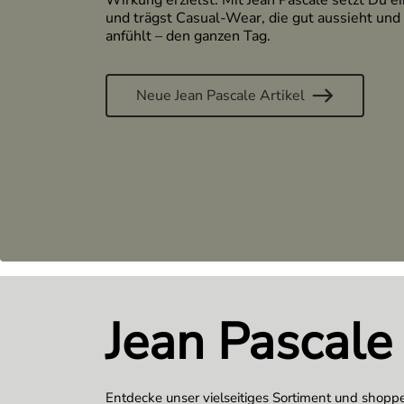
Wirkung erzielst. Mit Jean Pascale setzt Du e
und trägst Casual-Wear, die gut aussieht und 
anfühlt – den ganzen Tag.
Neue Jean Pascale Artikel
Jean Pascale
Entdecke unser vielseitiges Sortiment und shoppe