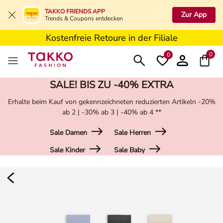
5€ Gutschein nach Registrierung*
TAKKO FRIENDS APP
Zur App
Trends & Coupons entdecken
Kostenfreie Lieferung ab 19,99€ in Deine Filiale
Kostenfreie Retoure in der Filiale
5€ Gutschein nach Registrierung*
0
0
SALE! BIS ZU -40% EXTRA
Erhalte beim Kauf von gekennzeichneten reduzierten Artikeln -20%
ab 2 | -30% ab 3 | -40% ab 4 **
Sale Damen
Sale Herren
Sale Kinder
Sale Baby
Damen