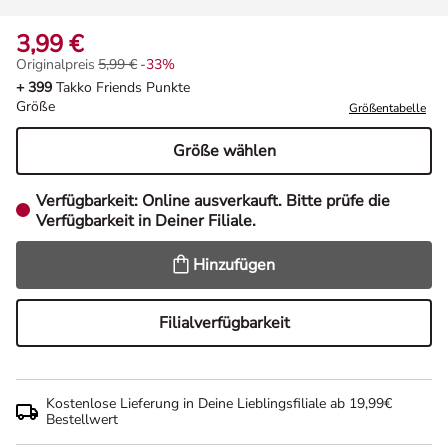
3,99 €
Originalpreis
5,99 €
-33%
Originalpreis 5,99 €, Rabat -33%
+ 399
Takko Friends Punkte
Größe
Größentabelle
Größe wählen
Verfügbarkeit:
Online ausverkauft. Bitte prüfe die
Verfügbarkeit in Deiner Filiale.
Hinzufügen
Filialverfügbarkeit
Kostenlose Lieferung in Deine Lieblingsfiliale ab 19,99€
Bestellwert