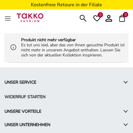
Kostenfreie Retoure in der Filiale
5€ Gutschein nach Registrierung*
0
0
Produkt nicht mehr verfügbar
Es tut uns leid, aber das von Ihnen gesuchte Produkt ist
nicht mehr in unserem Angebot enthalten. Lassen Sie
sich von der aktuellen Kollektion inspirieren.
UNSER SERVICE
WIDERRUF STARTEN
UNSERE VORTEILE
UNSER UNTERNEHMEN