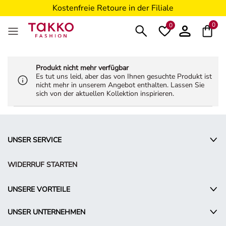
Kostenfreie Retoure in der Filiale
5€ Gutschein nach Registrierung*
0
0
Produkt nicht mehr verfügbar
Es tut uns leid, aber das von Ihnen gesuchte Produkt ist
nicht mehr in unserem Angebot enthalten. Lassen Sie
sich von der aktuellen Kollektion inspirieren.
UNSER SERVICE
WIDERRUF STARTEN
UNSERE VORTEILE
UNSER UNTERNEHMEN