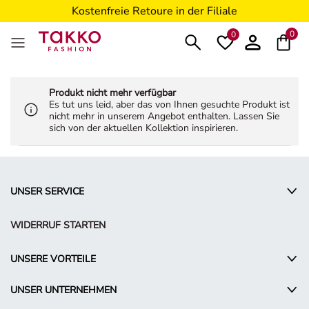
Kostenfreie Retoure in der Filiale
5€ Gutschein nach Registrierung*
0
0
Produkt nicht mehr verfügbar
Es tut uns leid, aber das von Ihnen gesuchte Produkt ist
nicht mehr in unserem Angebot enthalten. Lassen Sie
sich von der aktuellen Kollektion inspirieren.
UNSER SERVICE
WIDERRUF STARTEN
UNSERE VORTEILE
UNSER UNTERNEHMEN