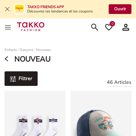
TAKKO FRIENDS APP
Ouvrir
Découvrez les tendances et les coupons
0
Damen
Enfants
Garçons
Nouveau
/
/
NOUVEAU
Filtrer
46 Articles