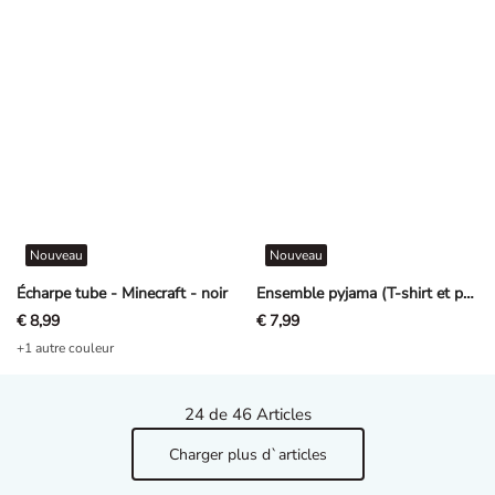
Nouveau
Nouveau
Écharpe tube - Minecraft - noir
Ensemble pyjama (T-shirt et pantalon) - La Pat' Patrouille - pétrole
€ 8,99
€ 7,99
+1 autre couleur
24
de 46 Articles
Charger plus d`articles