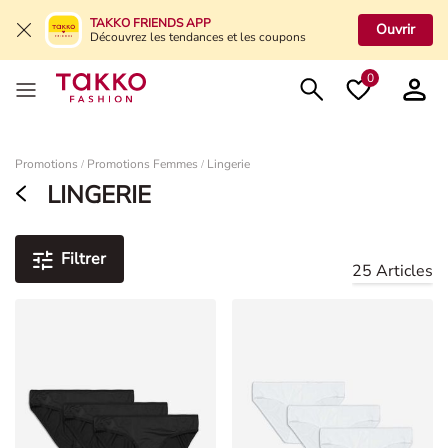
TAKKO FRIENDS APP
Ouvrir
Découvrez les tendances et les coupons
0
Damen
Promotions
Promotions Femmes
Lingerie
/
/
LINGERIE
Filtrer
25 Articles