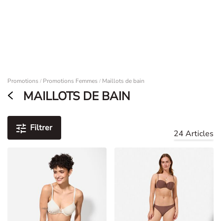
TAKKO FRIENDS APP
Ouvrir
Découvrez les tendances et les coupons
0
Damen
Promotions
Promotions Femmes
Maillots de bain
/
/
MAILLOTS DE BAIN
Filtrer
24 Articles