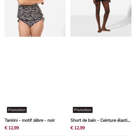
Promotion
Promotion
Tankini - motif zèbre - noir
Short de bain - Ceinture élastique - noir
€ 12,99
€ 12,99