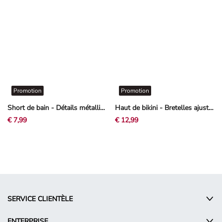
Promotion
Promotion
Short de bain - Détails métallisés - noir
Haut de bikini - Bretelles ajustables - Blanc cassé
€ 7,99
€ 12,99
SERVICE CLIENTÈLE
ENTERPRISE