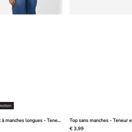
motion
T-shirt à manches longues - Teneur en stretch - menthe
9
€ 3,99