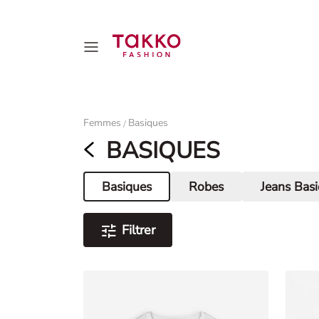
Damen
Femmes
Basiques
/
BASIQUES
Basiques
Robes
Jeans Bas
Page actuelle
Filtrer