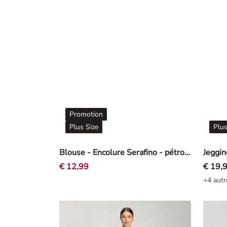
Promotion
Plus Size
Plus
Blouse - Encolure Serafino - pétrole
Jeggin
€ 12,99
€ 19,
+4 autr