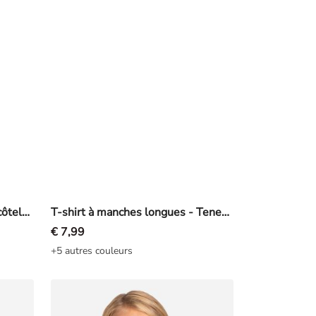
Top sans manches - Texture côtelée - blanc
T-shirt à manches longues - Teneur en stretch - noir
€ 7,99
+5 autres couleurs