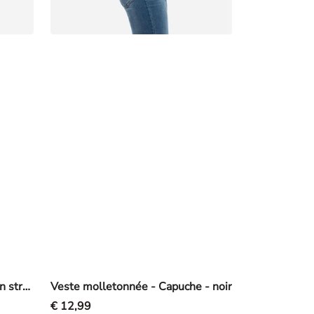
Top sans manches - Teneur en stretch - noir
Veste molletonnée - Capuche - noir
€ 12,99