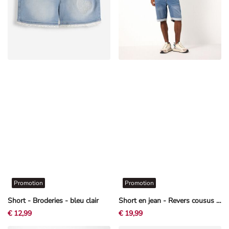
Promotion
Promotion
Short - Broderies - bleu clair
Short en jean - Revers cousus au bas des jambes - Bleu
€ 12,99
€ 19,99