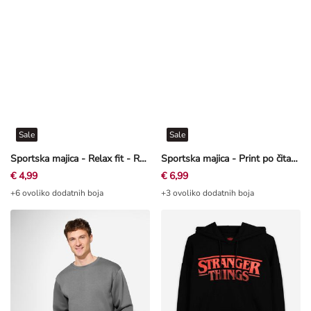
Sale
Sale
Sportska majica - Relax fit - Ružičasta
Sportska majica - Print po čitavoj površini - Ružičasta
€ 4,99
€ 6,99
+6 ovoliko dodatnih boja
+3 ovoliko dodatnih boja