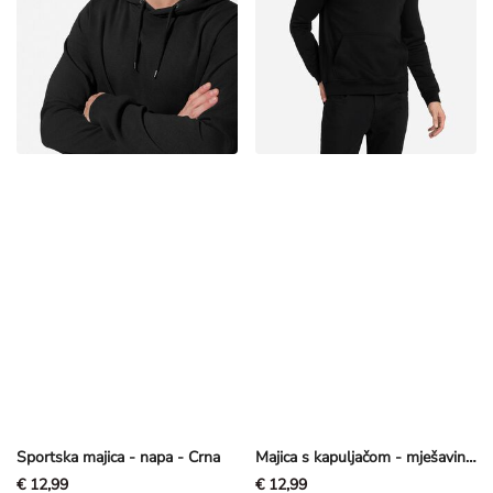
Sportska majica - napa - Crna
Majica s kapuljačom - mješavina pamuka - Crna
€ 12,99
€ 12,99