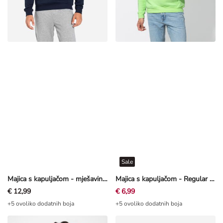
Sale
Majica s kapuljačom - mješavina pamuka - Tamnoplava
Majica s kapuljačom - Regular Fit - Limeta
€ 12,99
€ 6,99
+5 ovoliko dodatnih boja
+5 ovoliko dodatnih boja