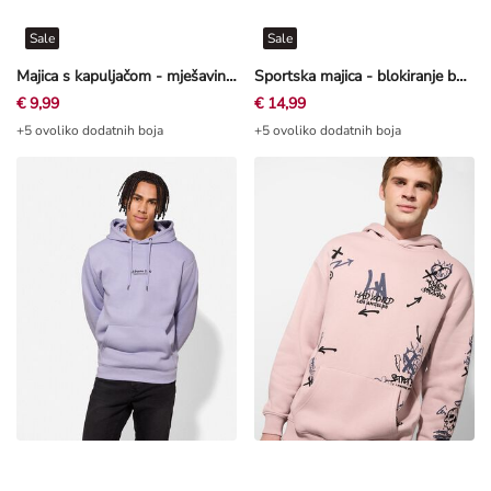
Sale
Sale
Majica s kapuljačom - mješavina pamuka - Bež
Sportska majica - blokiranje boja - Petrolej
€ 9,99
€ 14,99
+5 ovoliko dodatnih boja
+5 ovoliko dodatnih boja