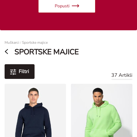
Popusti
Žene
Muškarci
Sportske majice
/
SPORTSKE MAJICE
Filtri
37 Artikli