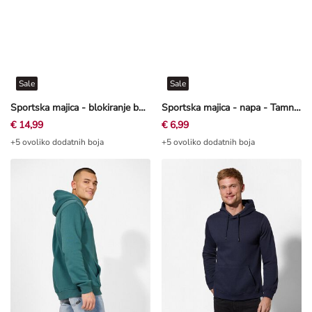
Sale
Sale
Sportska majica - blokiranje boja - plava
Sportska majica - napa - Tamnozelena
€ 14,99
€ 6,99
+5 ovoliko dodatnih boja
+5 ovoliko dodatnih boja