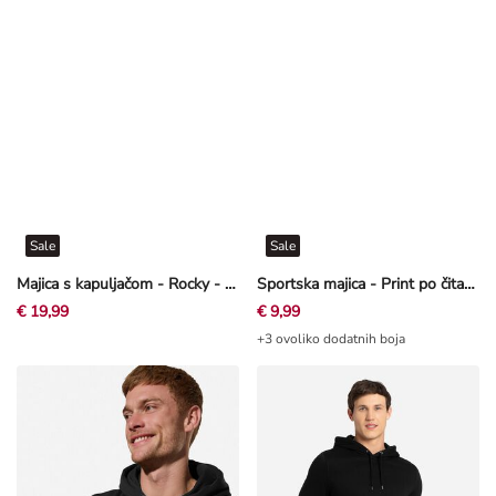
Sale
Sale
Majica s kapuljačom - Rocky - Prljavo bijela
Sportska majica - Print po čitavoj površini - Crna
€ 19,99
€ 9,99
+3 ovoliko dodatnih boja