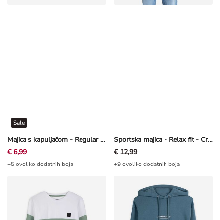
Sale
Majica s kapuljačom - Regular Fit - Tirkizna
Sportska majica - Relax fit - Crna
€ 6,99
€ 12,99
+5 ovoliko dodatnih boja
+9 ovoliko dodatnih boja