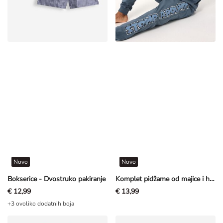
Novo
Novo
Bokserice - Dvostruko pakiranje
Komplet pidžame od majice i hlača - Pseća patrola - Petrolej
€ 12,99
€ 13,99
+3 ovoliko dodatnih boja