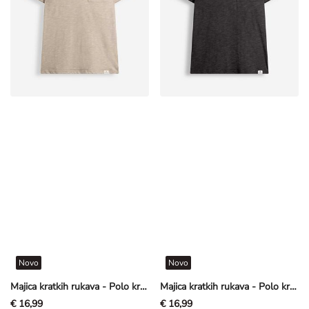
Novo
Novo
Majica kratkih rukava - Polo kragna - Sivkasto bež
Majica kratkih rukava - Polo kragna - Tamnosiva
€ 16,99
€ 16,99