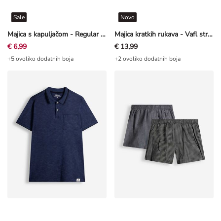
Sale
Novo
Majica s kapuljačom - Regular Fit - Tirkizna
Majica kratkih rukava - Vafl struktura - Kaki
€ 6,99
€ 13,99
+5 ovoliko dodatnih boja
+2 ovoliko dodatnih boja