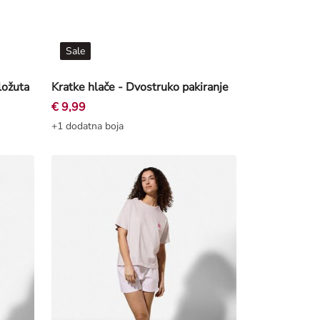
Sale
ložuta
Kratke hlače - Dvostruko pakiranje
€ 9,99
+1 dodatna boja