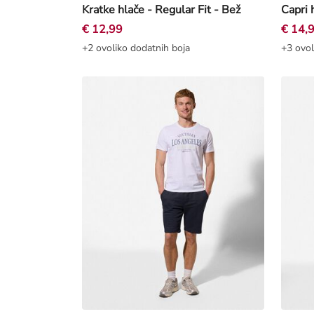
Kratke hlače - Regular Fit - Bež
Capri 
€ 12,99
€ 14,
+2 ovoliko dodatnih boja
+3 ovol