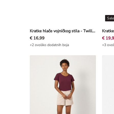
Sale
Kratke hlače vojničkog stila - Twill - Bež
€ 16,99
€ 19,
+2 ovoliko dodatnih boja
+3 ovol