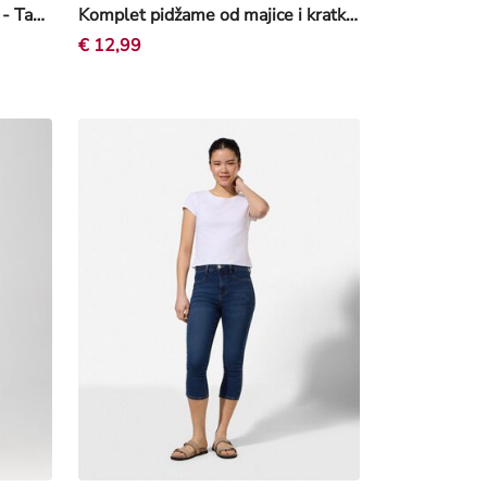
Kratke traperice - Regular Fit - Tamnoplava
Komplet pidžame od majice i kratkih hlača - Mješavina uzoraka - Ružičasta
€ 12,99