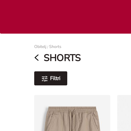
Žene
Obitelj
Shorts
/
SHORTS
Filtri