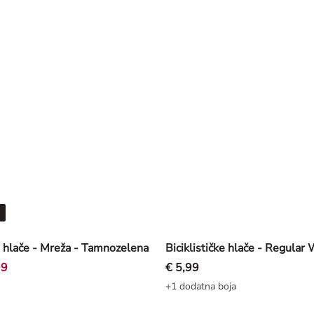
 hlače - Mreža - Tamnozelena
99
€ 5,99
+1 dodatna boja