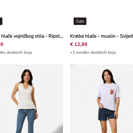
Sale
Kratke hlače vojničkog stila - Ripstop - Tamnozelena
Kratke hlače - muslin - Svijet
99
€ 12,99
iko dodatnih boja
+2 ovoliko dodatnih boja