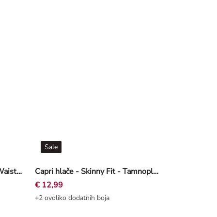
Sale
Biciklističke hlače - Regular Waist - Crna
Capri hlače - Skinny Fit - Tamnoplava
€ 12,99
+2 ovoliko dodatnih boja