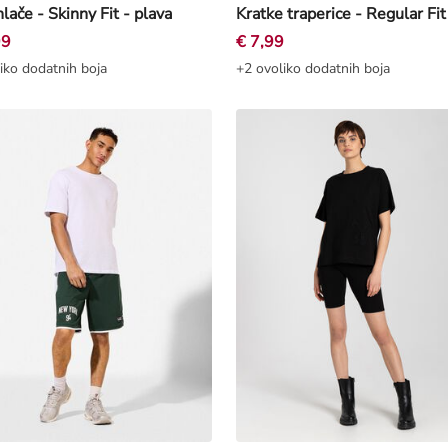
hlače - Skinny Fit - plava
99
€ 7,99
iko dodatnih boja
+2 ovoliko dodatnih boja