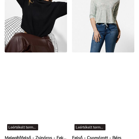
Leértékelt termékek
Leértékelt termékek
Melegítőfelső - Zsinóros - Fekete
Felső - Csomózott - Bézs