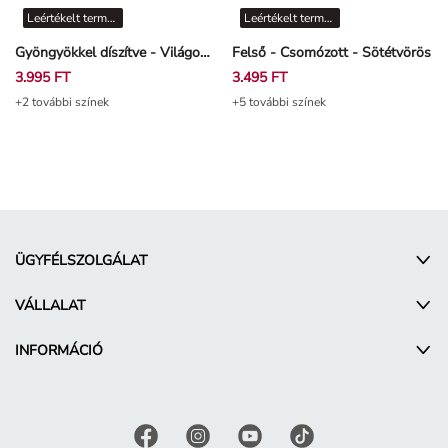
Leértékelt termékek
Leértékelt termékek
Gyöngyökkel díszítve - Világos rózsaszín
Felső - Csomózott - Sötétvörös
3.995 FT
3.495 FT
+2 további színek
+5 további színek
ÜGYFÉLSZOLGÁLAT
VÁLLALAT
INFORMÁCIÓ