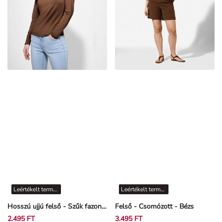
Leértékelt termékek
Leértékelt termékek
Hosszú ujjú felső - Szűk fazon - barna
Felső - Csomózott - Bézs
2.495 FT
3.495 FT