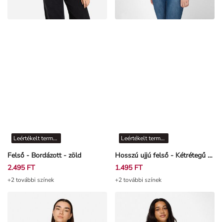
Leértékelt termékek
Leértékelt termékek
Felső - Bordázott - zöld
Hosszú ujjú felső - Kétrétegű hatás - szürke
2.495 FT
1.495 FT
+2 további színek
+2 további színek