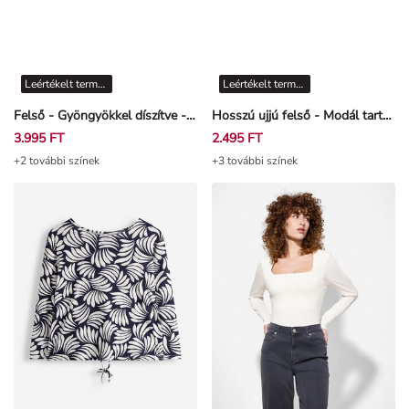
Leértékelt termékek
Leértékelt termékek
Felső - Gyöngyökkel díszítve - Bézs
Hosszú ujjú felső - Modál tartalom - Világos rózsaszín
3.995 FT
2.495 FT
+2 további színek
+3 további színek