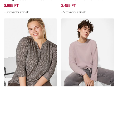
3.995 FT
3.495 FT
+3 további színek
+5 további színek