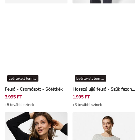
Leértékelt termékek
Leértékelt termékek
Felső - Csomózott - Sötétkék
Hosszú ujjú felső - Szűk fazon - Törtfehér
3.995 FT
1.995 FT
+5 további színek
+3 további színek