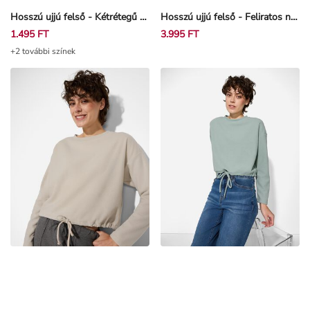
Hosszú ujjú felső - Kétrétegű hatás - Fekete
Hosszú ujjú felső - Feliratos nyomott minta - Bézs
1.495 FT
3.995 FT
+2 további színek