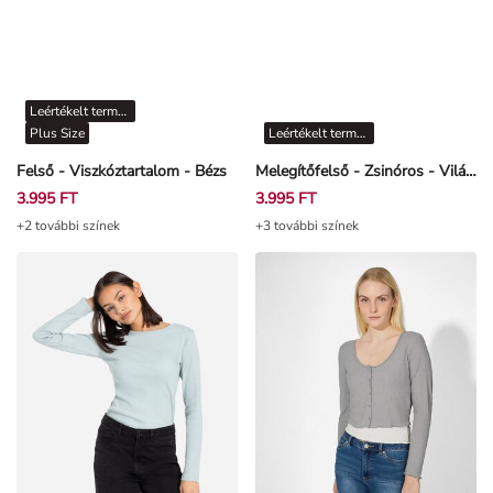
Leértékelt termékek
Plus Size
Leértékelt termékek
Felső - Viszkóztartalom - Bézs
Melegítőfelső - Zsinóros - Világos rózsaszín
3.995 FT
3.995 FT
+2 további színek
+3 további színek