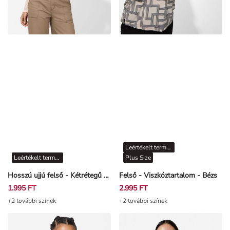
Leértékelt termékek
Leértékelt termékek
Plus Size
Hosszú ujjú felső - Kétrétegű hatás - Világos rózsaszín
Felső - Viszkóztartalom - Bézs
1.995 FT
2.995 FT
+2 további színek
+2 további színek