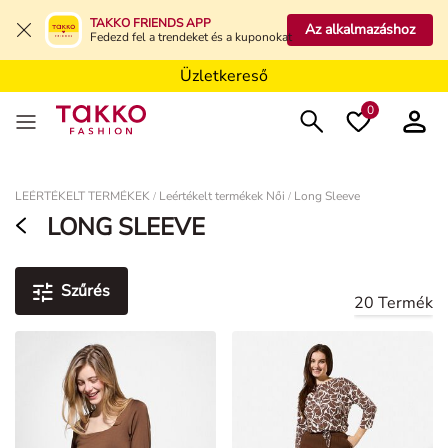
Üzletkereső
TAKKO FRIENDS APP
Az alkalmazáshoz
Fedezd fel a trendeket és a kuponokat
Üzletkereső
Üzletkereső
0
Damen
LEÉRTÉKELT TERMÉKEK
Leértékelt termékek Női
Long Sleeve
/
/
LONG SLEEVE
Szűrés
20 Termék