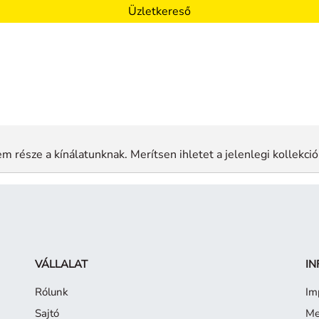
Üzletkereső
m része a kínálatunknak. Merítsen ihletet a jelenlegi kollekció
VÁLLALAT
IN
Rólunk
Im
Sajtó
Me