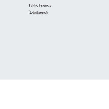
Takko Friends
Üzletkereső
A termék már nem elérhető
Sajnáljuk, de a keresett termék már nem része a kínálatunknak.