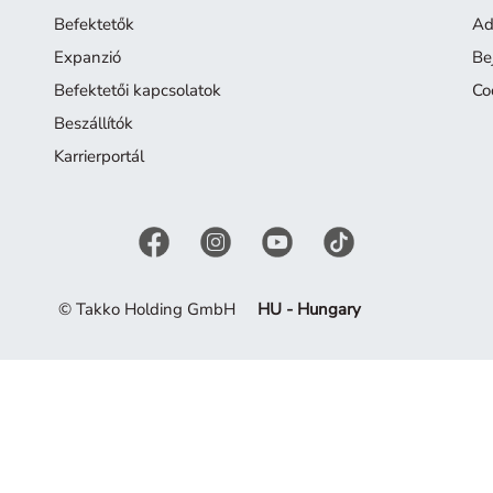
Befektetők
Ad
Expanzió
Be
Befektetői kapcsolatok
Co
Beszállítók
Karrierportál
© Takko Holding GmbH
HU - Hungary
 Merítsen ihletet a jelenlegi kollekcióból.