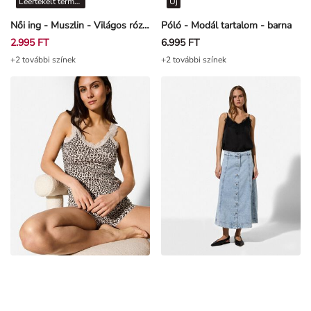
Leértékelt termékek
Új
Női ing - Muszlin - Világos rózsaszín
Póló - Modál tartalom - barna
2.995 FT
6.995 FT
+2 további színek
+2 további színek