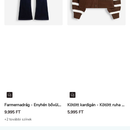
Új
Új
Farmernadrág - Enyhén bővülő fazon - Sötétkék
Kötött kardigán - Kötött ruha - barna
9.995 FT
5.995 FT
+2 további színek