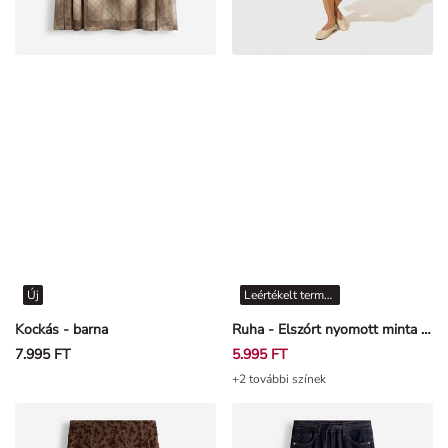
Új
Leértékelt termékek
Kockás - barna
Ruha - Elszórt nyomott minta - Törtfehér
7.995 FT
5.995 FT
+2 további színek