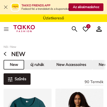
Üzletkereső
TAKKO FRIENDS APP
Az alkalmazáshoz
Fedezd fel a trendeket és a kuponokat
Üzletkereső
Üzletkereső
0
Damen
Női
New
/
NEW
New
új ruhák
New Accessoires
New
Aktuális oldal
Szűrés
90 Termék