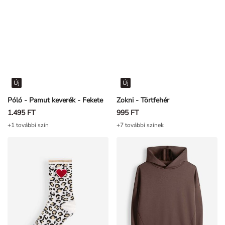
Új
Új
Póló - Pamut keverék - Fekete
Zokni - Törtfehér
1.495 FT
995 FT
+1 további szín
+7 további színek