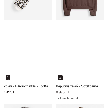
Új
Új
Zokni - Párducmintás - Törtfehér
Kapucnis felső - Sötétbarna
1.495 FT
8.995 FT
+2 további színek