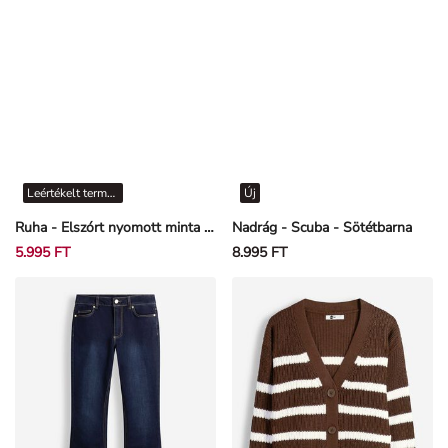
Leértékelt termékek
Új
Ruha - Elszórt nyomott minta - Törtfehér
Nadrág - Scuba - Sötétbarna
5.995 FT
8.995 FT