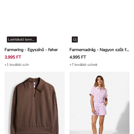
Leértékelt termékek
Új
Farmering - Egyszínű - feher
Farmernadrág - Nagyon szűk fazon - kék
3.995 FT
4.995 FT
+1 további szín
+7 további színek