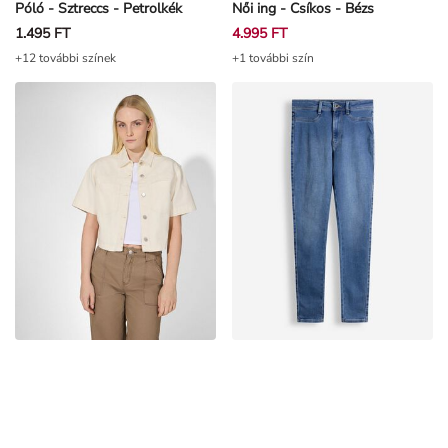
Póló - Sztreccs - Petrolkék
Női ing - Csíkos - Bézs
1.495 FT
4.995 FT
+12 további színek
+1 további szín