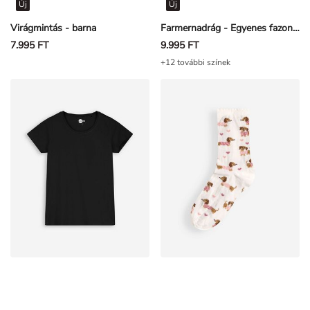
Új
Új
Virágmintás - barna
Farmernadrág - Egyenes fazon - Sötétkék
7.995 FT
9.995 FT
+12 további színek