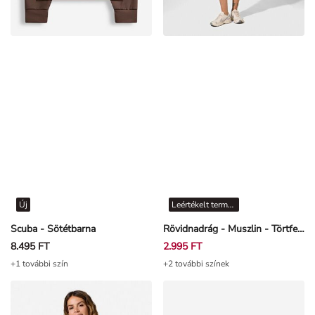
Új
Leértékelt termékek
Scuba - Sötétbarna
Rövidnadrág - Muszlin - Törtfehér
8.495 FT
2.995 FT
+1 további szín
+2 további színek