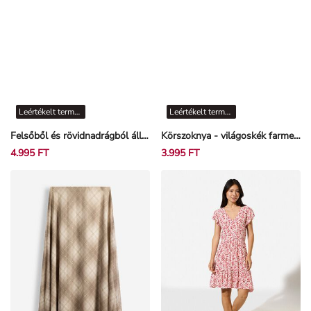
Leértékelt termékek
Leértékelt termékek
Felsőből és rövidnadrágból álló pizsama szett - Elszórt mintás - Bézs
Körszoknya - világoskék farmer - Világoskék
4.995 FT
3.995 FT