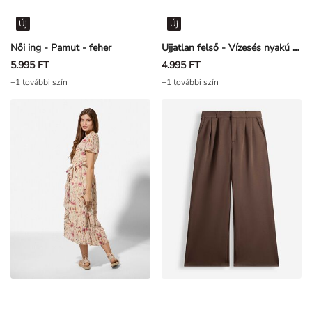
Új
Új
Női ing - Pamut - feher
Ujjatlan felső - Vízesés nyakú - Törtfehér
5.995 FT
4.995 FT
+1 további szín
+1 további szín