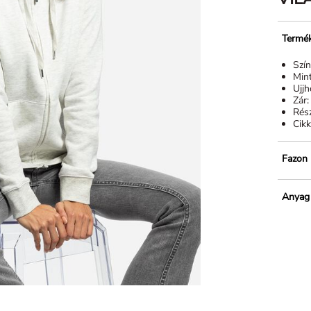
Termék
Szí
Min
Ujj
Zár
Rész
Cik
Fazon
Anyag