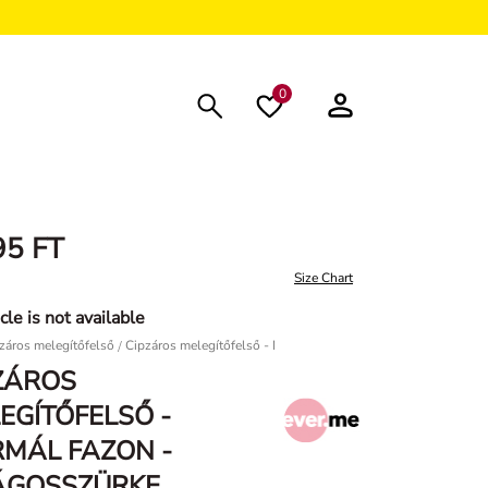
0
95 FT
Size Chart
cle is not available
záros melegítőfelső
Cipzáros melegítőfelső - Normál fazon - Világosszürke
ZÁROS
EGÍTŐFELSŐ -
MÁL FAZON -
ÁGOSSZÜRKE