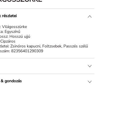
 részletei
n:
Világosszürke
ta:
Egyszínű
hossz:
Hosszú ujjú
:
Cipzáros
letei:
Zsinóros kapucni, Foltzsebek, Passzés szélű
kszám:
82356401290309
 & gondozás