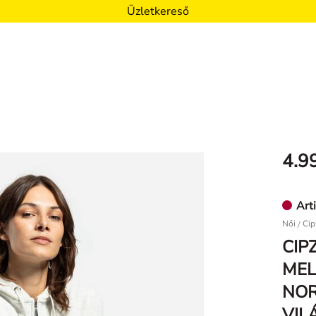
Üzletkereső
4.9
Arti
Női
/
Cip
CIP
MEL
NOR
VIL