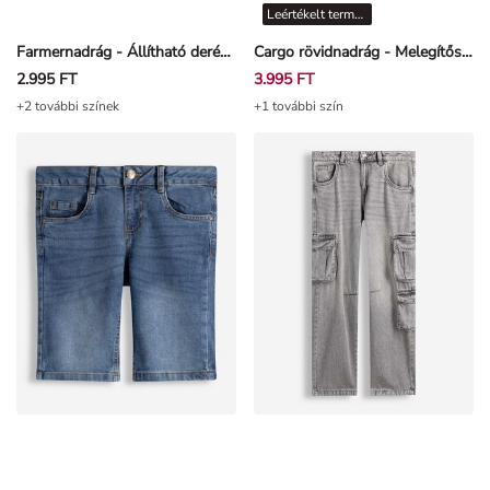
Farmernadrág - Állítható derék - Sötétkék
Cargo rövidnadrág - Melegítőszövet
2.995 FT
3.995 FT
+2 további színek
+1 további szín