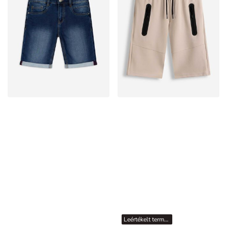
Leértékelt termékek
Farmer rövidnadrág - sötétkék farmer - Sötétkék
Bermuda nadrág - Laza fazon - Világosszürke