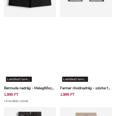
Leértékelt termékek
Leértékelt termékek
Bermuda nadrág - Melegítőszövet - Fekete
Farmer rövidnadrág - szürke farmer - szürke
1.995 FT
1.995 FT
+4 további színek