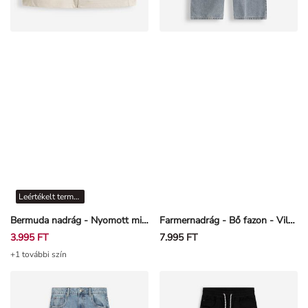
Leértékelt termékek
Bermuda nadrág - Nyomott minta - Világosszürke
Farmernadrág - Bő fazon - Világoskék
3.995 FT
7.995 FT
+1 további szín