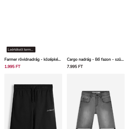
Leértékelt termékek
Farmer rövidnadrág - középkék farmer - kék
Cargo nadrág - Bő fazon - szürke
1.995 FT
7.995 FT