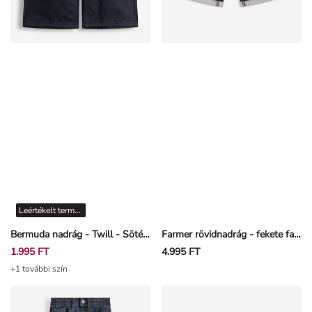
Leértékelt termékek
Bermuda nadrág - Twill - Sötétkék
Farmer rövidnadrág - fekete farmer - Fekete
1.995 FT
4.995 FT
+1 további szín