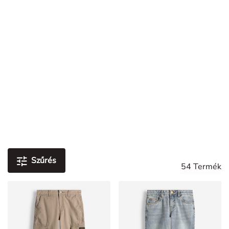
Üzletkereső
TAKKO FRIENDS APP
Az alkalmazáshoz
Fedezd fel a trendeket és a kuponokat
Üzletkereső
Üzletkereső
0
Damen
Gyermekek
Fiú
Fiúk (134-176)
Farmerek & nadrágok
/
/
/
FARMEREK & NADRÁGOK
Szűrés
54 Termék