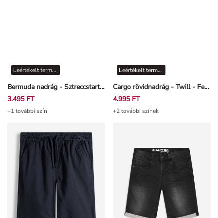
Leértékelt termékek
Leértékelt termékek
Bermuda nadrág - Sztreccstartalom - Khaki
Cargo rövidnadrág - Twill - Fekete
3.495 FT
4.995 FT
+1 további szín
+2 további színek