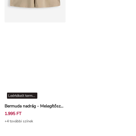
Leértékelt termékek
Bermuda nadrág - Melegítőszövet - Bézs
1.995 FT
+4 további színek