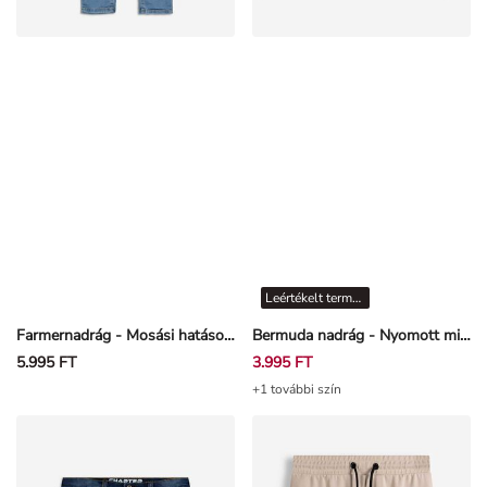
Leértékelt termékek
Farmernadrág - Mosási hatások - Világoskék
Bermuda nadrág - Nyomott minta - Fekete
5.995 FT
3.995 FT
+1 további szín