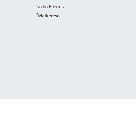
Takko Friends
Üzletkereső
A termék már nem elérhető
Sajnáljuk, de a keresett termék már nem része a kínálatunknak.