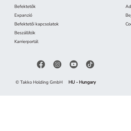
Befektetők
Ad
Expanzió
Be
Befektetői kapcsolatok
Co
Beszállítók
Karrierportál
© Takko Holding GmbH
HU - Hungary
 Merítsen ihletet a jelenlegi kollekcióból.