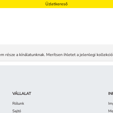
Üzletkereső
m része a kínálatunknak. Merítsen ihletet a jelenlegi kollekció
VÁLLALAT
IN
Rólunk
Im
Sajtó
Me