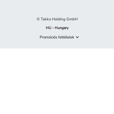
© Takko Holding GmbH
HU - Hungary
Promóciós feltételek
A termék már nem elérhető
Sajnáljuk, de a keresett termék már nem része a kínálatunknak.